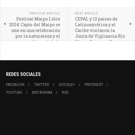
PREVIOUS ARTICLE
NEXT ARTICLE
Festival Maipo Libre
CEPAL y 13 países de
2024: Cajón del Maipo se
Latinoamérica y el
une en una celebración
Caribe visitaron la
por la naturaleza y el
Junta de Vigilancia Río
futuro del río
Maipo Primera Sección
REDES SOCIALES
FACEBOOK
TWITTER
GOOGLE+
PINTEREST
YOUTUBE
INSTAGRAM
RSS