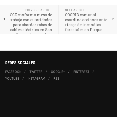
PREVIOUS ARTICLE
NEXT ARTICLE
CGE conforma mesa de
COGRID comunal
trabajo con autoridades
coordina acciones ante
para abordar robos de
riesgo de incendios
cables eléctrico en San
forestales en Pirque
Bernardo y en otras
comunas de la zona
Metropolitana oriente
REDES SOCIALES
FACEBOOK
TWITTER
GOOGLE+
PINTEREST
YOUTUBE
INSTAGRAM
RSS