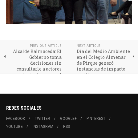
PREVIOUS ARTICLE
NEXT ARTICLE
Alcalde Balmaceda: El
Día del Medio Ambiente
Gobierno toma
en el Colegio Almenar
decisiones sin
de Pirque generó
consultarle a actores
instancias de impacto
principales como el
positivo
caso de los profesores
REDES SOCIALES
FACEBOOK
TWITTER
GOOGLE+
PINTEREST
YOUTUBE
INSTAGRAM
RSS