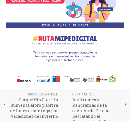
PREVIOUS ARTICLE
NEXT ARTICLE
Parque Río Clarillo
Anfitriones y
aumenta aforo y abrirá
Panoramas de la
de lunes a domingo por
comuna de Pirque:
vacaciones de invierno
Rescatando el
Patrimonio, la Cultura y
la riqueza natural local