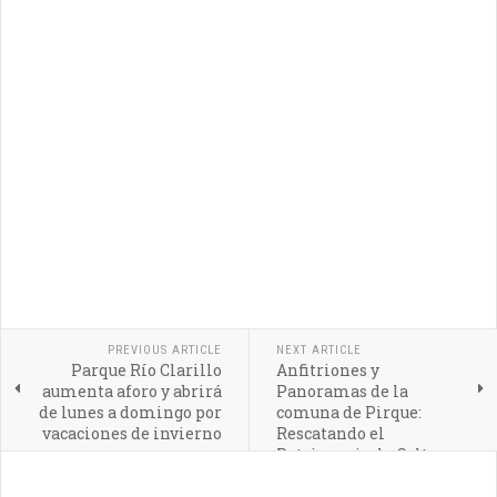
PREVIOUS ARTICLE
NEXT ARTICLE
Parque Río Clarillo
Anfitriones y
aumenta aforo y abrirá
Panoramas de la
de lunes a domingo por
comuna de Pirque:
vacaciones de invierno
Rescatando el
Patrimonio, la Cultura y
la riqueza natural local