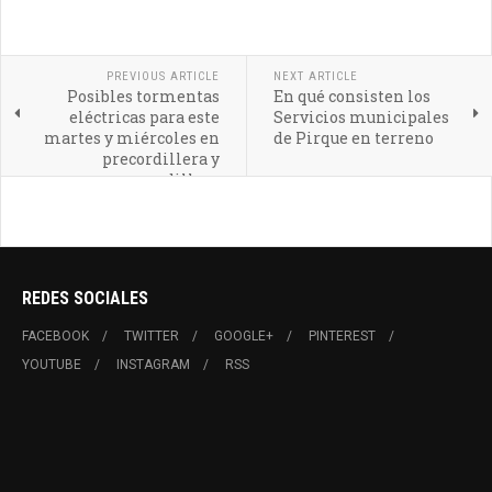
PREVIOUS ARTICLE
NEXT ARTICLE
Posibles tormentas
En qué consisten los
eléctricas para este
Servicios municipales
martes y miércoles en
de Pirque en terreno
precordillera y
cordillera
REDES SOCIALES
FACEBOOK
TWITTER
GOOGLE+
PINTEREST
YOUTUBE
INSTAGRAM
RSS