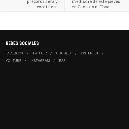
precordillera y
mediodía de este jueves
cordillera
en Camino al Toyo
REDES SOCIALES
FACEBOOK
TWITTER
GOOGLE+
PINTEREST
YOUTUBE
INSTAGRAM
RSS