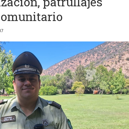
ización, patrullajes
comunitario
87