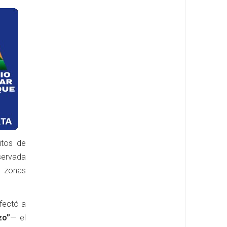
itos de
servada
n zonas
fectó a
zo”
— el