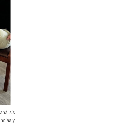
nálisis
encias y