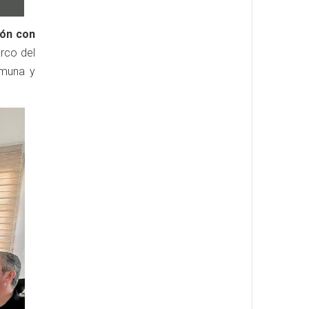
ión con
arco del
comuna y