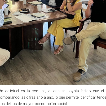
ón delictual en la comuna, el capitán Loyola indicó que el a
 comparando las cifras año a año, lo que permite identificar tend
 los delitos de mayor connotación social.