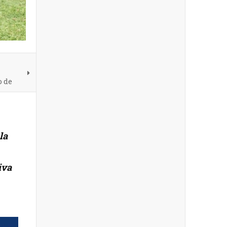
o de
la
iva