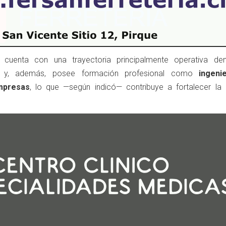
al cuenta con una trayectoria principalmente operativa de
le y, además, posee formación profesional como
ingeni
mpresas
, lo que —según indicó— contribuye a fortalecer la 