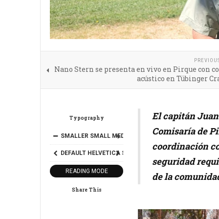
PREVIOU
Nano Stern se presenta en vivo en Pirque con c
acústico en Tübinger Cr
El capitán Juan
Typography
Comisaría de Pi
SMALLER
SMALL
MEDIUM
BIG
BIGGER
coordinación co
DEFAULT
HELVETICA
SEGOE
GEORGIA
TIMES
seguridad requi
READING MODE
de la comunida
Share This