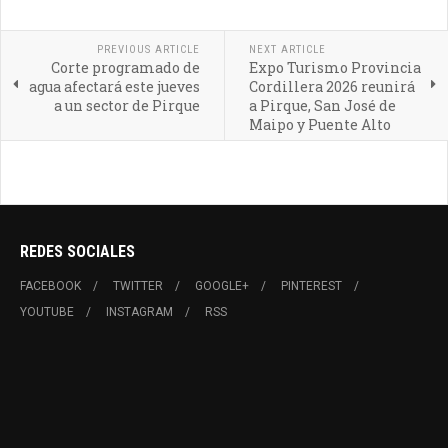
PREVIOUS ARTICLE
NEXT ARTICLE
Corte programado de
Expo Turismo Provincia
agua afectará este jueves
Cordillera 2026 reunirá
a un sector de Pirque
a Pirque, San José de
Maipo y Puente Alto
REDES SOCIALES
FACEBOOK
TWITTER
GOOGLE+
PINTEREST
YOUTUBE
INSTAGRAM
RSS