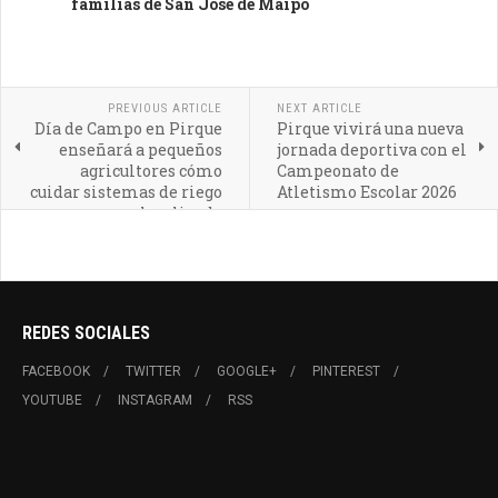
familias de San José de Maipo
PREVIOUS ARTICLE
NEXT ARTICLE
Día de Campo en Pirque
Pirque vivirá una nueva
enseñará a pequeños
jornada deportiva con el
agricultores cómo
Campeonato de
cuidar sistemas de riego
Atletismo Escolar 2026
localizado
REDES SOCIALES
FACEBOOK
TWITTER
GOOGLE+
PINTEREST
YOUTUBE
INSTAGRAM
RSS