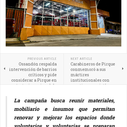
PREVIOUS ARTICLE
NEXT ARTICLE
Ossandón respalda
Carabineros de Pirque
intervención de barrios
conmemoró a sus
críticos y pide
mártires
considerar a Pirque en
institucionales con
estrategia nacional de
emotiva eucaristía
seguridad
La campaña busca reunir materiales,
mobiliario e insumos que permitan
renovar y mejorar los espacios donde
voluntarios y voluntarias se preparan