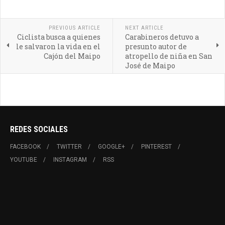
PREVIOUS ARTICLE
NEXT ARTICLE
Ciclista busca a quienes
Carabineros detuvo a
le salvaron la vida en el
presunto autor de
Cajón del Maipo
atropello de niña en San
José de Maipo
REDES SOCIALES
FACEBOOK
TWITTER
GOOGLE+
PINTEREST
YOUTUBE
INSTAGRAM
RSS