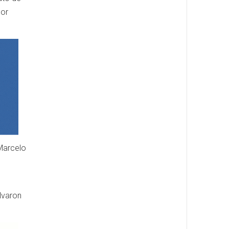
por
Marcelo
lvaron