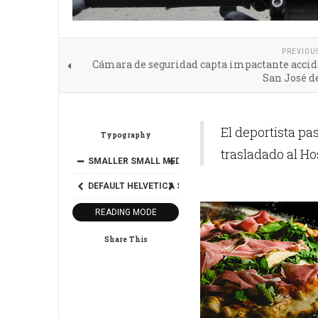
PREVIOU
Cámara de seguridad capta impactante accid
San José d
El deportista pa
Typography
trasladado al Hos
SMALLER
SMALL
MEDIUM
BIG
BIGGER
DEFAULT
HELVETICA
SEGOE
GEORGIA
TIMES
READING MODE
Share This