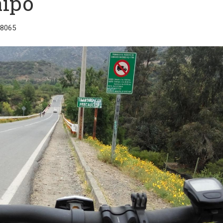
aipo
48065