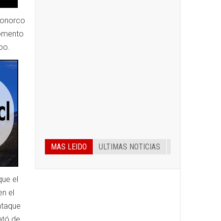
ronorco
momento
po.
MAS LEIDO
ULTIMAS NOTICIAS
que el
en el
 ataque
ató de