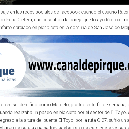
aje en las redes sociales de facebook cuando el usuario Rute
upo Feria Cletera, que buscaba a la pareja que lo ayudó en un 
un infarto cardíaco en plena ruta en la comuna de San José de Mai
 quien se identificó como Marcelo, posteó este fin de semana, 
ndo realizaba un paseo en bicicleta por el sector de El Toyo, 
egreso a la altura del puente El Toyo, por la ruta G-27, sufrió un
l que una pareja que se trasladaban en una camioneta se perc