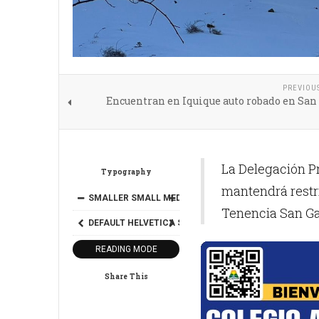
PREVIOU
Encuentran en Iquique auto robado en San
La Delegación Pr
Typography
mantendrá restri
SMALLER
SMALL
MEDIUM
BIG
BIGGER
Tenencia San Gab
DEFAULT
HELVETICA
SEGOE
GEORGIA
TIMES
READING MODE
Share This