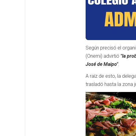
Según precisó el organi
(Onemi) advirtió
"la pro
José de Maipo"
.
A raíz de esto, la dele
trasladó hasta la zona j