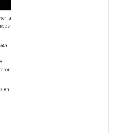
ner la
uipos
ción
e
rraron
as en