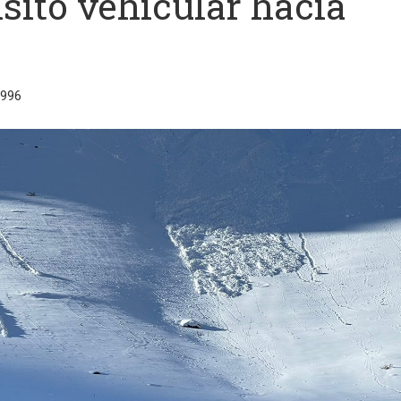
nsito vehicular hacia
3996