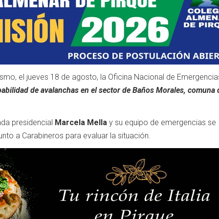
smo, el jueves 18 de agosto, la Oficina Nacional de Emergencia
babilidad de avalanchas en el sector de Baños Morales, comuna
gada presidencial
Marcela Mella
y su equipo de emergencias se
unto a Carabineros para evaluar la situación.