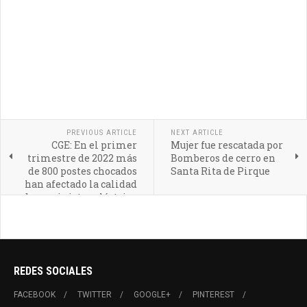
PREVIOUS ARTICLE
NEXT ARTICLE
CGE: En el primer
Mujer fue rescatada por
trimestre de 2022 más
Bomberos de cerro en
de 800 postes chocados
Santa Rita de Pirque
han afectado la calidad
de suministro eléctrico
de nuestros clientes
REDES SOCIALES
FACEBOOK
TWITTER
GOOGLE+
PINTEREST