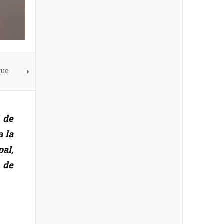
que
 de
a la
pal,
 de