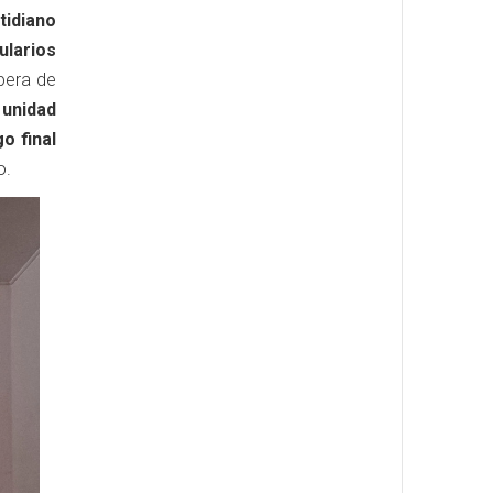
tidiano
ularios
pera de
unidad
o final
o.