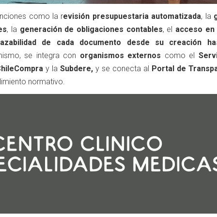
unciones como la r
evisión presupuestaria automatizada
, la
es
, la
generación de obligaciones contables
, el
acceso en 
razabilidad de cada documento desde su creación ha
ismo, se integra con
organismos externos
como el
Serv
hileCompra
y la
Subdere,
y se conecta al
Portal de Transp
limiento normativo.