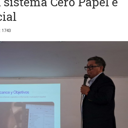
n sistema Cero Papel e
cial
: 1743