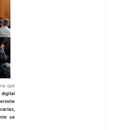
rma que
digital
ermite
arias,
nte se