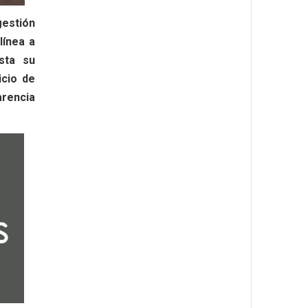
gestión
línea a
sta su
icio de
arencia