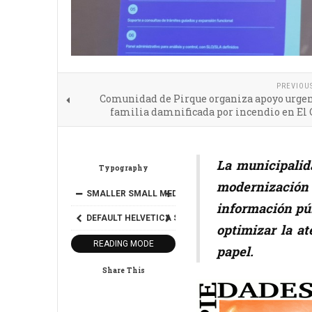
PREVIOU
Comunidad de Pirque organiza apoyo urgen
familia damnificada por incendio en El 
La municipalid
Typography
modernización q
SMALLER
SMALL
MEDIUM
BIG
BIGGER
información púb
DEFAULT
HELVETICA
SEGOE
GEORGIA
TIMES
optimizar la at
READING MODE
papel.
Share This