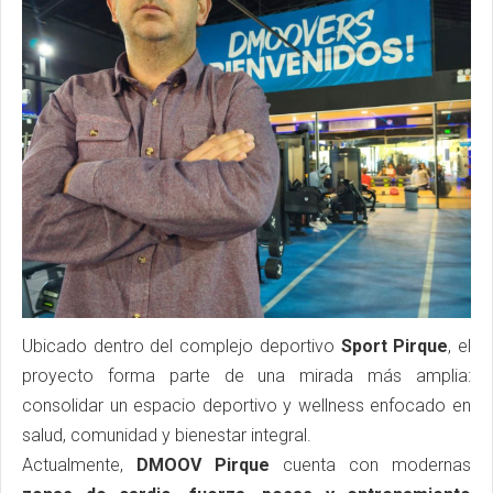
Ubicado dentro del complejo deportivo
Sport Pirque
, el
proyecto forma parte de una mirada más amplia:
consolidar un espacio deportivo y wellness enfocado en
salud, comunidad y bienestar integral.
Actualmente,
DMOOV Pirque
cuenta con modernas