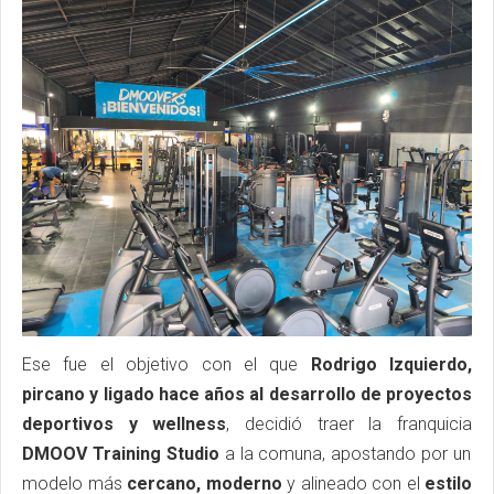
Ese fue el objetivo con el que
Rodrigo Izquierdo,
pircano y ligado hace años al desarrollo de proyectos
deportivos y wellness
, decidió traer la franquicia
DMOOV Training Studio
a la comuna, apostando por un
modelo más
cercano, moderno
y alineado con el
estilo