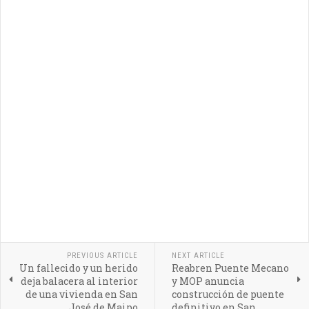
PREVIOUS ARTICLE
NEXT ARTICLE
Un fallecido y un herido
Reabren Puente Mecano
deja balacera al interior
y MOP anuncia
de una vivienda en San
construcción de puente
José de Maipo
definitivo en San